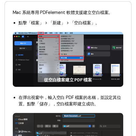
Document Cloud
轉換 PDF
新功能
PDF 知識
Mac 系統專用 PDFelement 軟體支援建立空白檔案。
編輯 PDF
SDK
簽署 PDF 秘訣
折扣
點擊「檔案」 > 「新建」 > 「空白檔案」。
壓縮 PDF
PDFelement SDK
教學文章 - Mac 系统
升級至 9.0 版
整理 PDF
教育界折扣
了解更多
專業使用者
PDF 表單
更多內容
簽署 PDF
免費 PDF 範本
從空白檔案建立 PDF 檔案
保護 PDF
客戶故事
在彈出視窗中，輸入空白 PDF 檔案的名稱，並設定其位
批次 PDF
置。點擊「儲存」，空白檔案即建立成功。
PDF OCR
擷取 PDF 資料