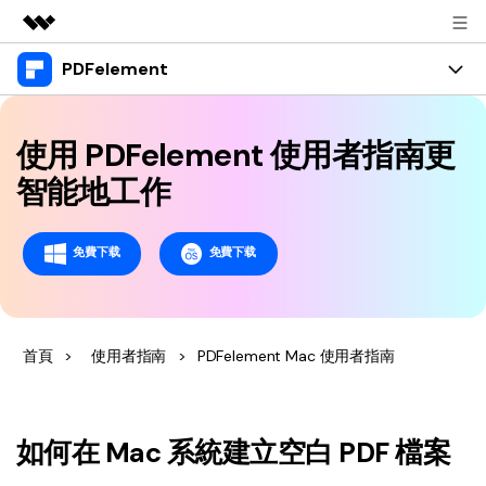
PDFelement
精選產品
AIGC 數位創意
產品
商務
實用工具
使用 PDFelement 使用者指南更
總覽
桌面版
功能
關於我們
智能地工作
解決方案
Windows 版 PDFelement
教育界使用者
資源
新聞中心
免費下载
免費下载
Mac 版 PDFelement
閱讀 PDF
教學中心
支援
商店
行動應用程式版
註釋 PDF
人氣名單
支援文件
商業版
支援
iPhone/iPad 版 PDFelement
首頁
>
使用者指南
>
PDFelement Mac 使用者指南
建立 PDF
商業秘訣
影片教程
Android 版 PDFelement
合併 PDF
OCR PDF 秘訣
登入
聯絡支援部門
PDF 表單解決方案
雲端版
如何在 Mac 系統建立空白 PDF 檔案
個人使用者
技術規範
教學文章 - Windows 系统