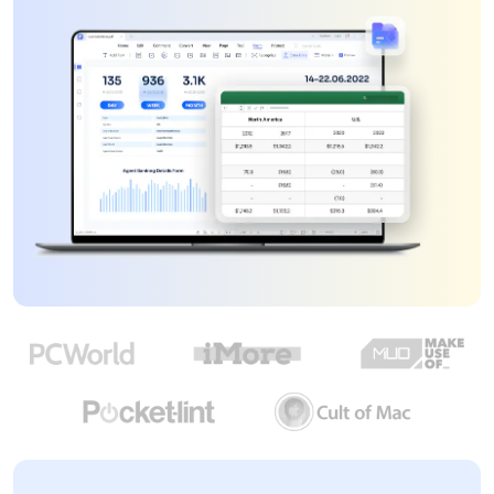
Document Cloud
轉換 PDF
新功能
PDF 知識
編輯 PDF
SDK
簽署 PDF 秘訣
折扣
壓縮 PDF
PDFelement SDK
教學文章 - Mac 系统
升級至 9.0 版
整理 PDF
教育界折扣
了解更多
專業使用者
PDF 表單
更多內容
簽署 PDF
免費 PDF 範本
保護 PDF
客戶故事
批次 PDF
PDF OCR
擷取 PDF 資料