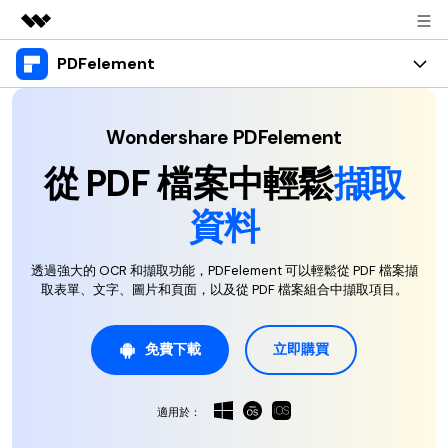
PDFelement
精選產品
AIGC 數位創意
產品
商務
實用工具
Wondershare PDFelement
總覽
桌面版
功能
關於我們
從 PDF 檔案中輕鬆
擷取
解決方案
Windows 版 PDFelement
教育界使用者
資料
資源
新聞中心
Mac 版 PDFelement
閱讀 PDF
教學中心
支援
商店
透過強大的 OCR 和擷取功能，PDFelement 可以輕鬆從 PDF 檔案擷
行動應用程式版
註釋 PDF
取表單、文字、圖片和頁面，以及從 PDF 檔案組合中擷取項目。
人氣名單
支援文件
商業版
支援
iPhone/iPad 版 PDFelement
建立 PDF
商業秘訣
免費下載
立即購買
影片教程
Android 版 PDFelement
合併 PDF
OCR PDF 秘訣
登入
聯絡支援部門
PDF 表單解決方案
雲端版
個人使用者
適用於：
技術規範
教學文章 - Windows 系统