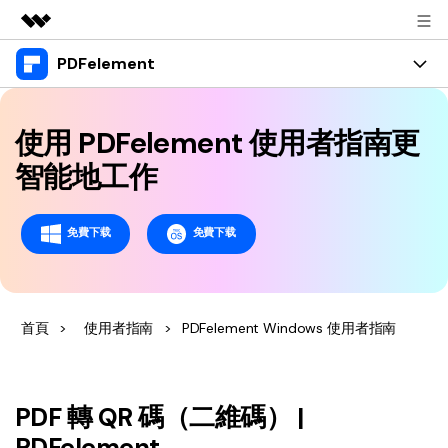
PDFelement
精選產品
AIGC 數位創意
產品
商務
實用工具
使用 PDFelement 使用者指南更
總覽
桌面版
功能
關於我們
智能地工作
解決方案
Windows 版 PDFelement
教育界使用者
資源
新聞中心
免費下载
免費下载
Mac 版 PDFelement
閱讀 PDF
教學中心
支援
商店
行動應用程式版
註釋 PDF
人氣名單
支援文件
商業版
支援
iPhone/iPad 版 PDFelement
首頁
>
使用者指南
>
PDFelement Windows 使用者指南
建立 PDF
商業秘訣
影片教程
Android 版 PDFelement
合併 PDF
OCR PDF 秘訣
登入
聯絡支援部門
PDF 表單解決方案
雲端版
PDF 轉 QR 碼（二維碼） |
個人使用者
技術規範
PDFelement
教學文章 - Windows 系统