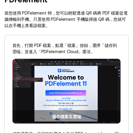
Document Cloud
轉換 PDF
新功能
PDF 知識
當您使用 PDFelement 時，您可以輕鬆透過 QR 碼將 PDF 檔案從電
編輯 PDF
SDK
腦傳輸到手機。只需使用 PDFelement 手機版掃描 QR 碼，您就可
簽署 PDF 秘訣
折扣
以在手機上查看該檔案。
壓縮 PDF
PDFelement SDK
教學文章 - Mac 系统
升級至 9.0 版
整理 PDF
教育界折扣
首先，打開 PDF 檔案，點選「檔案」按鈕，選擇「儲存到
了解更多
專業使用者
雲端」並進入「PDFelement Cloud」選項。
PDF 表單
更多內容
簽署 PDF
免費 PDF 範本
保護 PDF
客戶故事
批次 PDF
PDF OCR
儲存檔案至雲端
擷取 PDF 資料