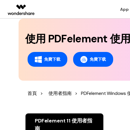
建立 PDF 文件
App
註釋 PDF 檔案
AIGC 數位創意
總覽
解決方案
編輯 PDF 档案
桌面版
行動
使用 PDFelement
教育界使用者
教學中心
支援文件
個人
影片創意產品
圖表與圖像產品
PDF 解決
企業
合併 PDF 檔案
Filmora
EdrawMax
PDFeleme
教育
Windows 版 PDFelement
人氣名單
閱讀 PDF
轉
完整的影片編輯工具。
輕鬆繪製圖表。
影片教程
整理 PDF 檔案
免費下载
免費下载
合作夥伴
ToMoviee AI
EdrawMind
Mac 版 PDFelement
商業秘訣
註釋 PDF
編
一站式 AI 創意工作室。
協作式心智圖工具。
聯絡支援部門
聯盟行銷
OCR PDF 檔案
UniConverter
OCR PDF 秘訣
建立 PDF
壓
高速媒體轉換工具。
轉換 PDF 檔案
Media.io
PDF 表單解決方案
首頁
>
使用者指南
>
PDFelement Window
合併 PDF
整
AI 影片、圖片、音樂生成器。
SelfyzAI
PDF 轉影像式 PDF
AI 驅動的創意工具。
PDF 轉換設定
PDFelement 11 使用者指
PDF 轉圖像
南