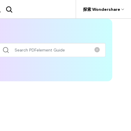
援
探索 Wondershare
具
關於 Wondershare
SDK
具產品
實用工具
企業
rit
Recoverit
聯盟行銷
.0 版
F
PDF OCR
PDFelement SDK
救援。
關於我們
折扣
擷取 PDF 資料
新聞中心
AI PDF助理
商店
eSign（合法）
支援