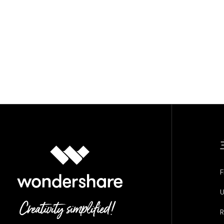
F
U
R