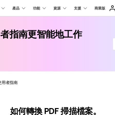
精選產品
產品
商務
功能
關於我們
資源
支援
商業版
新聞中心
商店
支
實用工
關於我們
應用程式版
 使用者指南更智能地工作
我們的故事
使用者
專業使用者
雲端版
更多內容
折扣
方案
PDF 解決方案產品
圖表與圖像
影片創意
實用工
人才招募
nt
PDFelement
EdrawMind
Filmora
Recove
iPhone/iPad 版 PDFelement
教學文章 - Windows 系统
技術規範
升級至 9
換 PDF
PDF 表單
Document Cloud
免費 PD
PDF 建立與編輯工具。
遺失檔案
範本
聯絡我們
EdrawMax
UniConverter
PDFelement Cloud
Android 版 PDFelement
PDF 知識
新功能
教育界
輯 PDF
簽署 PDF
雲端文件管理。
客戶故事
簽署 PDF 秘訣
縮 PDF
保護 PDF
教學文章 - Mac 系统
s 使用者指南
理 PDF
批次 PDF
了解更多
如何轉換 PDF 掃描檔案。
查看所有產品