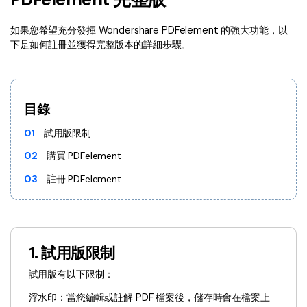
Document Cloud
轉換 PDF
新功能
PDF 知識
如果您希望充分發揮 Wondershare PDFelement 的強大功能，以
編輯 PDF
SDK
下是如何註冊並獲得完整版本的詳細步驟。
簽署 PDF 秘訣
折扣
壓縮 PDF
PDFelement SDK
教學文章 - Mac 系统
升級至 9.0 版
整理 PDF
教育界折扣
目錄
了解更多
專業使用者
01
試用版限制
PDF 表單
更多內容
02
購買 PDFelement
簽署 PDF
03
註冊 PDFelement
免費 PDF 範本
保護 PDF
客戶故事
批次 PDF
1. 試用版限制
PDF OCR
試用版有以下限制：
擷取 PDF 資料
浮水印：當您編輯或註解 PDF 檔案後，儲存時會在檔案上