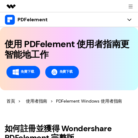
PDFelement
精選產品
AIGC 數位創意
產品
商務
實用工具
使用 PDFelement 使用者指南更
總覽
桌面版
功能
關於我們
智能地工作
解決方案
Windows 版 PDFelement
教育界使用者
資源
新聞中心
免費下载
免費下载
Mac 版 PDFelement
閱讀 PDF
教學中心
支援
商店
行動應用程式版
註釋 PDF
人氣名單
支援文件
商業版
支援
iPhone/iPad 版 PDFelement
首頁
>
使用者指南
>
PDFelement Windows 使用者指南
建立 PDF
商業秘訣
影片教程
Android 版 PDFelement
合併 PDF
OCR PDF 秘訣
登入
聯絡支援部門
PDF 表單解決方案
雲端版
如何註冊並獲得 Wondershare
個人使用者
技術規範
PDFelement 完整版
教學文章 - Windows 系统