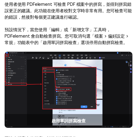
Document Cloud
轉換 PDF
使用者使用 PDFelement 可檢查 PDF 檔案中的拼寫，並得到拼寫錯
新功能
PDF 知識
誤更正的建議。此功能在使用者校對文字時非常有用。您可檢查可能
編輯 PDF
SDK
的錯誤，然後對每個更正建議進行確認。
簽署 PDF 秘訣
折扣
壓縮 PDF
PDFelement SDK
預設情況下，當您使用「編輯」或「新增文字」工具時，
教學文章 - Mac 系统
升級至 9.0 版
PDFelement 會自動檢查拼寫。您可取消勾選「檔案 > 偏好設定 >
整理 PDF
常規」功能表中的「啟用單詞拼寫檢查」選項停用自動拼寫檢查。
教育界折扣
了解更多
專業使用者
PDF 表單
更多內容
簽署 PDF
免費 PDF 範本
保護 PDF
客戶故事
批次 PDF
PDF OCR
啟用單詞拼寫檢查
擷取 PDF 資料