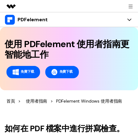
PDFelement
精選產品
AIGC 數位創意
產品
商務
實用工具
使用 PDFelement 使用者指南更
總覽
桌面版
功能
關於我們
智能地工作
解決方案
Windows 版 PDFelement
教育界使用者
資源
新聞中心
免費下载
免費下载
Mac 版 PDFelement
閱讀 PDF
教學中心
支援
商店
行動應用程式版
註釋 PDF
人氣名單
支援文件
商業版
支援
iPhone/iPad 版 PDFelement
首頁
>
使用者指南
>
PDFelement Windows 使用者指南
建立 PDF
商業秘訣
影片教程
Android 版 PDFelement
合併 PDF
OCR PDF 秘訣
登入
聯絡支援部門
PDF 表單解決方案
雲端版
如何在 PDF 檔案中進行拼寫檢查。
個人使用者
技術規範
教學文章 - Windows 系统