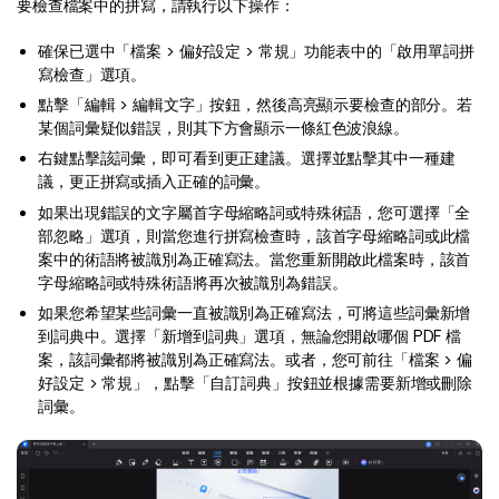
AI PDF助理
要檢查檔案中的拼寫，請執行以下操作：
eSign（合法）
確保已選中「檔案 > 偏好設定 > 常規」功能表中的「啟用單詞拼
寫檢查」選項。
點擊「編輯 > 編輯文字」按鈕，然後高亮顯示要檢查的部分。若
某個詞彙疑似錯誤，則其下方會顯示一條紅色波浪線。
右鍵點擊該詞彙，即可看到更正建議。選擇並點擊其中一種建
議，更正拼寫或插入正確的詞彙。
如果出現錯誤的文字屬首字母縮略詞或特殊術語，您可選擇「全
部忽略」選項，則當您進行拼寫檢查時，該首字母縮略詞或此檔
案中的術語將被識別為正確寫法。當您重新開啟此檔案時，該首
字母縮略詞或特殊術語將再次被識別為錯誤。
如果您希望某些詞彙一直被識別為正確寫法，可將這些詞彙新增
到詞典中。選擇「新增到詞典」選項，無論您開啟哪個 PDF 檔
案，該詞彙都將被識別為正確寫法。或者，您可前往「檔案 > 偏
好設定 > 常規」，點擊「自訂詞典」按鈕並根據需要新增或刪除
詞彙。