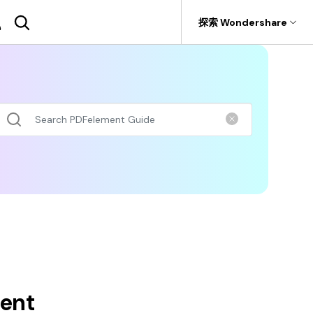
援
探索 Wondershare
具
關於 Wondershare
SDK
具產品
實用工具
企業
rit
Recoverit
聯盟行銷
.0 版
F
PDF OCR
PDFelement SDK
救援。
關於我們
折扣
擷取 PDF 資料
新聞中心
AI PDF助理
商店
eSign（合法）
支援
ent