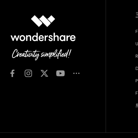
F
U
R
D
P
F