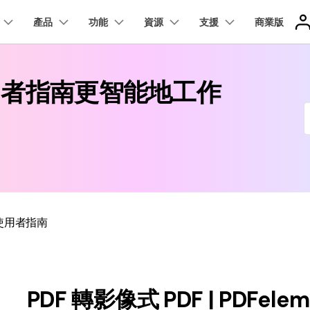
精選產品
產品
商務
功能
關於我們
資源
支援
商業版
新聞中心
商店
支
實用工
關於我們
應用程式版
 使用者指南更智能地工作
我們的故事
使用者
專業使用者
雲端版
更多內容
折扣
方案
PDF 解決方案產品
圖表與圖像
影片創意
實用工
人才招募
nt
PDFelement
EdrawMind
Filmora
Recove
iPhone/iPad 版 PDFelement
教學文章 - Windows 系统
技術規範
升級至 9
換 PDF
PDF 表單
Document Cloud
免費 PD
PDF 建立與編輯工具。
遺失檔案
範本
聯絡我們
EdrawMax
UniConverter
PDFelement Cloud
Android 版 PDFelement
PDF 知識
新功能
教育界
輯 PDF
簽署 PDF
雲端文件管理。
客戶故事
簽署 PDF 秘訣
縮 PDF
保護 PDF
教學文章 - Mac 系统
s 使用者指南
理 PDF
批次 PDF
了解更多
PDF 轉影像式 PDF | PDFelem
查看所有產品