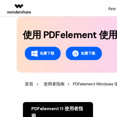
PDF AI 工具
App
打開 PDF
AIGC 數位創意
總覽
解決方案
桌面版
行動
使用 PDFelement
教育界使用者
教學中心
支援文件
個人
查看 PDF
影片創意產品
圖表與圖像產品
PDF 解決
企業
Filmora
EdrawMax
PDFeleme
教育
Windows 版 PDFelement
人氣名單
建立 PDF 文件
閱讀 PDF
轉
完整的影片編輯工具。
輕鬆繪製圖表。
影片教程
免費下载
免費下载
合作夥伴
ToMoviee AI
EdrawMind
Mac 版 PDFelement
商業秘訣
註釋 PDF
編
註釋 PDF 檔案
一站式 AI 創意工作室。
協作式心智圖工具。
聯絡支援部門
聯盟行銷
UniConverter
OCR PDF 秘訣
建立 PDF
壓
高速媒體轉換工具。
編輯 PDF 档案
Media.io
PDF 表單解決方案
首頁
>
使用者指南
>
PDFelement Window
合併 PDF
整
AI 影片、圖片、音樂生成器。
合併 PDF 檔案
SelfyzAI
AI 驅動的創意工具。
整理 PDF 檔案
PDFelement 11 使用者指
OCR PDF 檔案
南