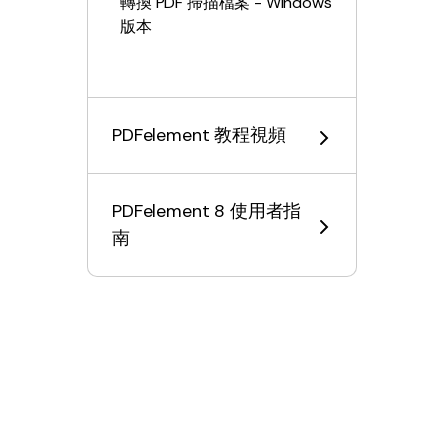
轉換 PDF 掃描檔案 - Windows
版本
填寫 PDF 表單
保護和簽署 PDF
PDFelement 教程視頻
列印 PDF 檔案
PDFelement 8 使用者指
共享 PDF 檔案
南