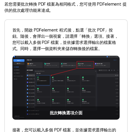
Document Cloud
轉換 PDF
若您需要批次轉換 PDF 檔案為相同格式，您可使用 PDFelement 提
新功能
PDF 知識
供的批次處理功能來達成。
編輯 PDF
SDK
簽署 PDF 秘訣
折扣
壓縮 PDF
PDFelement SDK
首先，開啟 PDFelement 程式後，點選「批次 PDF」按
教學文章 - Mac 系统
升級至 9.0 版
鈕。隨後，會彈出一個視窗，請選擇「轉換」選項。接著，
整理 PDF
您可以載入多個 PDF 檔案，並依據需求選擇輸出的檔案格
教育界折扣
式。同時，選擇一個資料夾來儲存轉換後的檔案。
了解更多
專業使用者
PDF 表單
更多內容
簽署 PDF
免費 PDF 範本
保護 PDF
客戶故事
批次 PDF
PDF OCR
批次轉換選項介面
擷取 PDF 資料
接著，您可以載入多個 PDF 檔案，並依據需求選擇輸出的