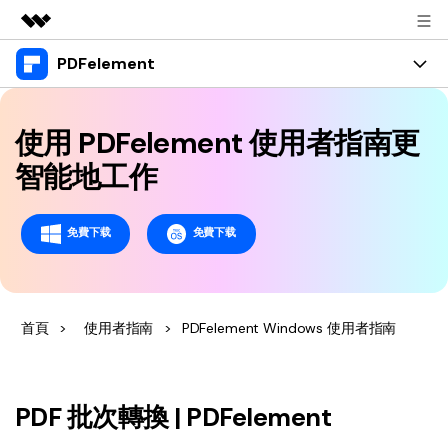
PDFelement
精選產品
AIGC 數位創意
產品
商務
實用工具
使用 PDFelement 使用者指南更
總覽
桌面版
功能
關於我們
智能地工作
解決方案
Windows 版 PDFelement
教育界使用者
資源
新聞中心
免費下载
免費下载
Mac 版 PDFelement
閱讀 PDF
教學中心
支援
商店
行動應用程式版
註釋 PDF
人氣名單
支援文件
商業版
支援
iPhone/iPad 版 PDFelement
首頁
>
使用者指南
>
PDFelement Windows 使用者指南
建立 PDF
商業秘訣
影片教程
Android 版 PDFelement
合併 PDF
OCR PDF 秘訣
登入
聯絡支援部門
PDF 表單解決方案
雲端版
PDF 批次轉換 | PDFelement
個人使用者
技術規範
教學文章 - Windows 系统