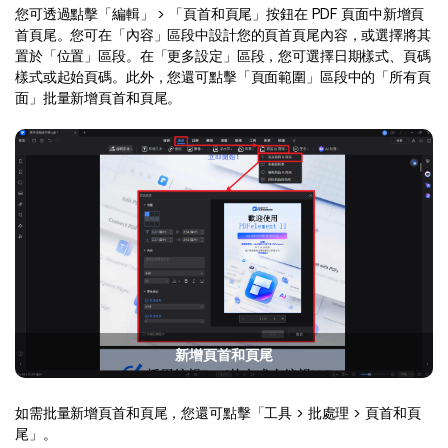
Document Cloud
轉換 PDF
您可透過點擊「編輯」 > 「頁首和頁尾」按鈕在 PDF 頁面中新增頁
新功能
PDF 知識
首頁尾。您可在「內容」區段中設計您的頁首頁尾內容，或選擇將其
編輯 PDF
SDK
置於「位置」區段。在「更多設定」區段，您可選擇日期樣式、頁碼
簽署 PDF 秘訣
折扣
樣式或起始頁碼。此外，您還可點擊「頁面範圍」區段中的「所有頁
壓縮 PDF
PDFelement SDK
面」批量新增頁首和頁尾。
教學文章 - Mac 系统
升級至 9.0 版
整理 PDF
教育界折扣
了解更多
專業使用者
PDF 表單
更多內容
簽署 PDF
免費 PDF 範本
保護 PDF
客戶故事
批次 PDF
新增頁首和頁尾
PDF OCR
如需批量新增頁首和頁尾，您還可點擊「工具 > 批處理 > 頁首和頁
擷取 PDF 資料
尾」。