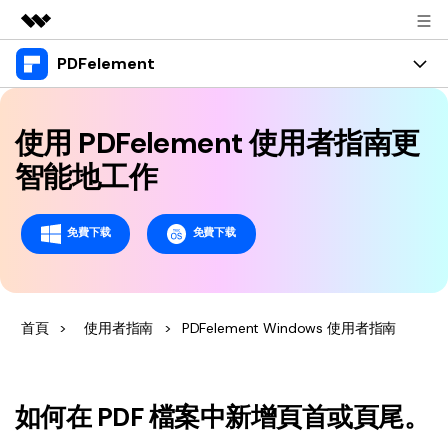
PDFelement
精選產品
AIGC 數位創意
產品
商務
實用工具
使用 PDFelement 使用者指南更
總覽
桌面版
功能
關於我們
智能地工作
解決方案
Windows 版 PDFelement
教育界使用者
資源
新聞中心
免費下载
免費下载
Mac 版 PDFelement
閱讀 PDF
教學中心
支援
商店
行動應用程式版
註釋 PDF
人氣名單
支援文件
商業版
支援
iPhone/iPad 版 PDFelement
首頁
>
使用者指南
>
PDFelement Windows 使用者指南
建立 PDF
商業秘訣
影片教程
Android 版 PDFelement
合併 PDF
OCR PDF 秘訣
登入
聯絡支援部門
PDF 表單解決方案
雲端版
如何在 PDF 檔案中新增頁首或頁尾。
個人使用者
技術規範
教學文章 - Windows 系统