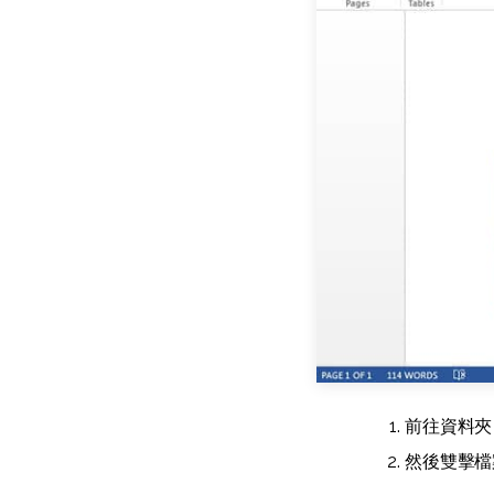
前往資料夾
然後雙擊檔