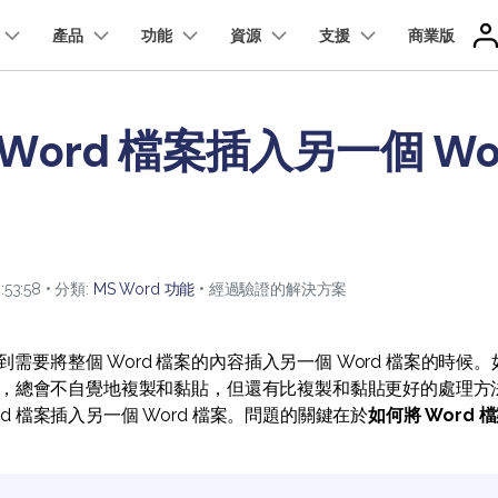
精選產品
產品
商務
功能
關於我們
資源
支援
商業版
新聞中心
商店
支
實用工
關於我們
應用程式版
Word 檔案插入另一個 Wo
我們的故事
使用者
專業使用者
雲端版
更多內容
折扣
方案
PDF 解決方案產品
圖表與圖像
影片創意
實用工
人才招募
nt
PDFelement
EdrawMind
Filmora
Recove
iPhone/iPad 版 PDFelement
教學文章 - Windows 系统
技術規範
升級至 9
換 PDF
PDF 表單
Document Cloud
免費 PD
PDF 建立與編輯工具。
遺失檔案
範本
聯絡我們
EdrawMax
UniConverter
PDFelement Cloud
Android 版 PDFelement
PDF 知識
新功能
教育界
輯 PDF
簽署 PDF
雲端文件管理。
客戶故事
:53:58 • 分類:
MS Word 功能
• 經過驗證的解決方案
簽署 PDF 秘訣
縮 PDF
保護 PDF
教學文章 - Mac 系统
理 PDF
批次 PDF
要將整個 Word 檔案的內容插入另一個 Word 檔案的時候。如
檔案，總會不自覺地複製和黏貼，但還有比複製和黏貼更好的處理方法。
d 檔案插入另一個 Word 檔案。問題的關鍵在於
如何將 Word 
了解更多
查看所有產品