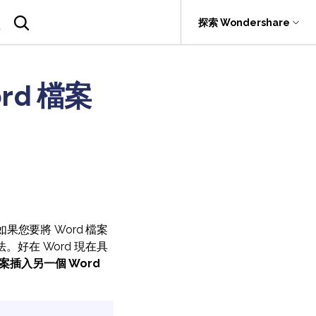
援
探索 Wondershare
具
關於 Wondershare
rd 檔案
SDK
具產品
實用工具
企業
rit
Recoverit
聯盟行銷
.0 版
F
PDF OCR
PDFelement SDK
救援。
關於我們
折扣
擷取 PDF 資料
新聞中心
AI PDF助理
商店
eSign（合法）
果您要將 Word 檔案
支援
好在 Word 現在具
檔案插入另一個 Word