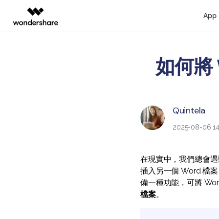
App
AIGC 數位創意
總覽
解決方案
桌面版
行動
如何將 
教育界使用者
教學中心
支援文件
個人
影片創意產品
圖表與圖像產品
PDF 解決
企業
Filmora
EdrawMax
PDFeleme
教育
Windows 版 PDFelement
人氣名單
閱讀 PDF
轉
完整的影片編輯工具。
輕鬆繪製圖表。
影片教程
合作夥伴
ToMoviee AI
EdrawMind
Mac 版 PDFelement
商業秘訣
Quintela
註釋 PDF
編
一站式 AI 創意工作室。
協作式心智圖工具。
聯絡支援部門
聯盟行銷
2025-08-06 14
UniConverter
OCR PDF 秘訣
建立 PDF
壓
高速媒體轉換工具。
Media.io
PDF 表單解決方案
合併 PDF
整
在現實中，我們總會遇到需
AI 影片、圖片、音樂生成器。
插入另一個 Word 
SelfyzAI
備一種功能，可將 Wor
AI 驅動的創意工具。
檔案
。