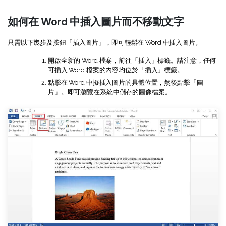
Document Cloud
轉換 PDF
新功能
PDF 知識
如何在 Word 中插入圖片而不移動文字
編輯 PDF
SDK
簽署 PDF 秘訣
折扣
只需以下幾步及按鈕「插入圖片」，即可輕鬆在 Word 中插入圖片。
壓縮 PDF
PDFelement SDK
教學文章 - Mac 系统
升級至 9.0 版
開啟全新的 Word 檔案，前往「插入」標籤。請注意，任何
整理 PDF
可插入 Word 檔案的內容均位於「插入」標籤。
教育界折扣
點擊在 Word 中擬插入圖片的具體位置，然後點擊「圖
了解更多
專業使用者
片」。即可瀏覽在系統中儲存的圖像檔案。
PDF 表單
更多內容
簽署 PDF
免費 PDF 範本
保護 PDF
客戶故事
批次 PDF
PDF OCR
擷取 PDF 資料