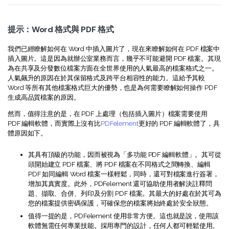
提示：Word 格式與 PDF 格式
我們已經瞭解如何在 Word 中插入圖片了，現在來瞭解如何在 PDF 檔案中
插入圖片。這是因為就辦公室業務而言，幾乎不可能避開 PDF 檔案。其現
為在共享及分發數位檔案方面在全世界使用的人氣最高的檔案格式之一。
人氣飆升的原因在於其保留格式及跨平台相容性的能力。這給予其較
Word 等所有其他檔案格式巨大的優勢，也是為何需要瞭解如何操作 PDF
生成高品質檔案的原因。
然而，值得注意的是，在 PDF 上處理（包括插入圖片）檔案需要使用
PDF 編輯軟體，而實際上沒有比
PDFelement
更好的 PDF 編輯軟體了，具
體原因如下。
其具有頂級的功能，因而被視為「多功能 PDF 編輯軟體」。其可從
頭開始建立 PDF 檔案、將 PDF 檔案在不同格式之間轉換、編輯
PDF 如同編輯 Word 檔案一樣輕鬆，同時，還可對檔案進行簽署，
增加其真實度。此外，PDFelement 還可協助使用者解決註釋問
題、擷取、合併、列印及分割 PDF 檔案。其最大的好處在於其可為
您的檔案提供密碼保護，可確保您的檔案將始終處於安全狀態。
值得一提的是，PDFelement 使用非常方便。這也就是說，使用該
軟體無需任何專業技能。採用專門的設計，任何人都可輕鬆使用。