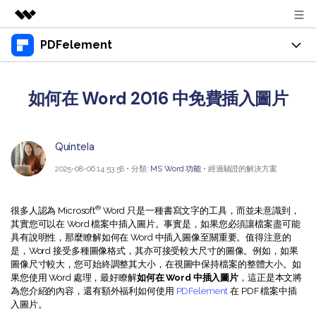
PDFelement
精選產品
AIGC 數位創意
產品
商務
實用工具
如何在 Word 2016 中免費插入圖片
總覽
桌面版
功能
關於我們
解決方案
Windows 版 PDFelement
教育界使用者
Quintela
資源
新聞中心
Mac 版 PDFelement
2025-08-06 14:53:58 • 分類:
MS Word 功能
• 經過驗證的解決方案
閱讀 PDF
教學中心
支援
商店
行動應用程式版
註釋 PDF
人氣名單
®
很多人認為 Microsoft
Word 只是一種書寫文字的工具，而並未意識到，
支援文件
商業版
支援
其實您可以在 Word 檔案中插入圖片。事實是，如果您必須讓檔案盡可能
iPhone/iPad 版 PDFelement
建立 PDF
商業秘訣
具有說明性，那麼瞭解如何在 Word 中插入圖像至關重要。值得注意的
是，Word 接受多種圖像格式，其亦可接受較大尺寸的圖像。例如，如果
影片教程
Android 版 PDFelement
合併 PDF
OCR PDF 秘訣
圖像尺寸較大，您可始終調整其大小，在視圖中保持檔案的整體大小。如
登入
果您使用 Word 處理，最好瞭解
如何在 Word 中插入圖片
，這正是本文將
聯絡支援部門
PDF 表單解決方案
雲端版
為您介紹的內容，還有額外福利如何使用
PDFelement
在 PDF 檔案中插
個人使用者
入圖片。
技術規範
教學文章 - Windows 系统