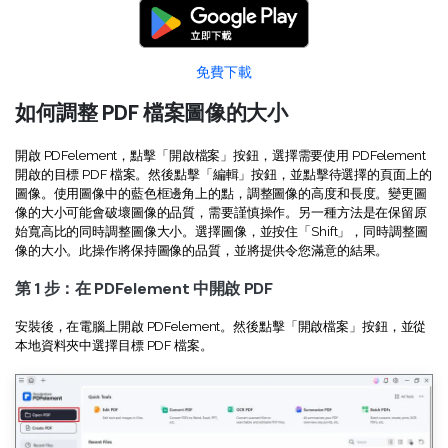
Document Cloud
轉換 PDF
新功能
PDF 知識
編輯 PDF
SDK
簽署 PDF 秘訣
折扣
免費下載
壓縮 PDF
PDFelement SDK
教學文章 - Mac 系统
如何調整 PDF 檔案圖像的大小
升級至 9.0 版
整理 PDF
教育界折扣
開啟 PDFelement，點擊「開啟檔案」按鈕，選擇需要使用 PDFelement
了解更多
專業使用者
開啟的目標 PDF 檔案。然後點擊「編輯」按鈕，並點擊待選擇的頁面上的
圖像。使用圖像中的藍色框邊角上的點，調整圖像的高度和長度。變更圖
像的大小可能會破壞圖像的品質，需要謹慎操作。另一種方法是在保留原
PDF 表單
更多內容
始寬高比的同時調整圖像大小。選擇圖像，並按住「Shift」，同時調整圖
像的大小。此操作將保持圖像的品質，並將提供令您滿意的結果。
簽署 PDF
免費 PDF 範本
第 1 步：在 PDFelement 中開啟 PDF
保護 PDF
客戶故事
安裝後，在電腦上開啟 PDFelement。然後點擊「開啟檔案」按鈕，並從
批次 PDF
本地資料夾中選擇目標 PDF 檔案。
PDF OCR
擷取 PDF 資料