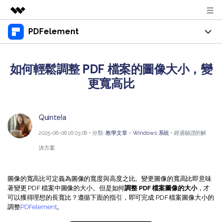
PDFelement
精選產品
AIGC 數位創意
產品
商務
實用工具
如何輕鬆調整 PDF 檔案的圖像大小，變
總覽
桌面版
更寬高比
功能
關於我們
解決方案
Windows 版 PDFelement
教育界使用者
資源
新聞中心
Quintela
Mac 版 PDFelement
閱讀 PDF
教學中心
支援
商店
2025-08-06 16:03:08 • 分類:
教學文章 - Windows 系統
• 經過驗證的解
行動應用程式版
註釋 PDF
人氣名單
決方案
支援文件
商業版
支援
iPhone/iPad 版 PDFelement
建立 PDF
商業秘訣
圖像的寬高比可定義為圖像的寬度與高度之比。變更圖像的寬高比即意味
影片教程
Android 版 PDFelement
合併 PDF
OCR PDF 秘訣
登入
著變更 PDF 檔案中圖像的大小。但是如何
調整 PDF 檔案圖像的大小
，才
可以獲得理想的長寬比？遵循下面的指引，即可完成 PDF 檔案圖像大小的
聯絡支援部門
PDF 表單解決方案
雲端版
個人使用者
調整
PDFelement
。
技術規範
教學文章 - Windows 系统