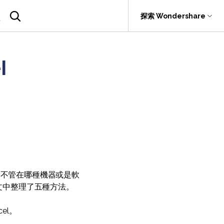
援
探索 Wondershare
具
關於 Wondershare
l
SDK
具產品
實用工具
企業
rit
Recoverit
聯盟行銷
.0 版
F
PDF OCR
PDFelement SDK
救援。
關於我們
折扣
擷取 PDF 資料
新聞中心
AI PDF助理
商店
eSign（合法）
支援
，因為它不管在哪種機器或是軟
文中整理了五種方法。
el。