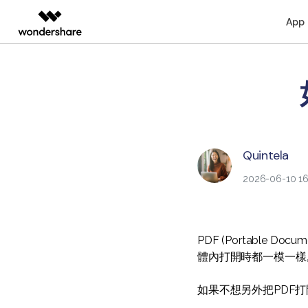
App
AIGC 數位創意
總覽
解決方案
桌面版
行動
教育界使用者
教學中心
支援文件
個人
影片創意產品
圖表與圖像產品
PDF 解決
企業
Filmora
EdrawMax
PDFeleme
教育
Windows 版 PDFelement
人氣名單
閱讀 PDF
轉
完整的影片編輯工具。
輕鬆繪製圖表。
影片教程
合作夥伴
ToMoviee AI
EdrawMind
Mac 版 PDFelement
商業秘訣
Quintela
註釋 PDF
編
一站式 AI 創意工作室。
協作式心智圖工具。
聯絡支援部門
聯盟行銷
2026-06-10 16
UniConverter
OCR PDF 秘訣
建立 PDF
壓
高速媒體轉換工具。
Media.io
PDF 表單解決方案
合併 PDF
整
AI 影片、圖片、音樂生成器。
PDF (Portable
SelfyzAI
體內打開時都一模一樣
AI 驅動的創意工具。
如果不想另外把PDF