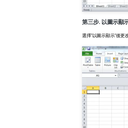
第三步. 以圖示顯
選擇"以圖示顯示"後更