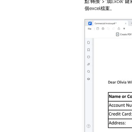
點"轉換" > "成Ex
個excel檔案。