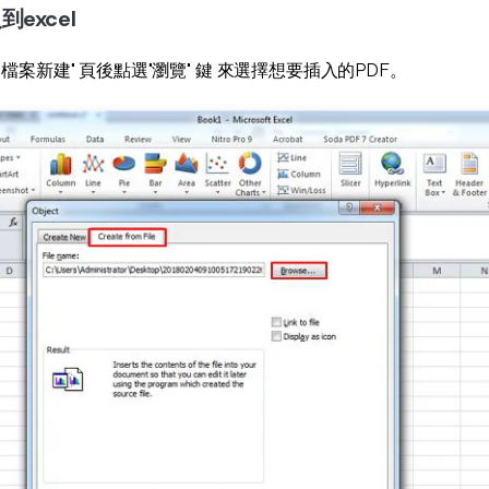
到excel
案新建" 頁後點選"瀏覽" 鍵 來選擇想要插入的PDF。