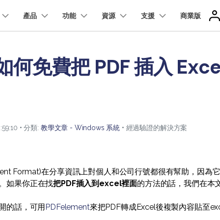
精選產品
產品
商務
功能
關於我們
資源
支援
商業版
新聞中心
商店
支
實用工
關於我們
應用程式版
如何免費把 PDF 插入 Exce
我們的故事
使用者
專業使用者
雲端版
更多內容
折扣
方案
PDF 解決方案產品
圖表與圖像
影片創意
實用工
人才招募
nt
PDFelement
EdrawMind
Filmora
Recove
iPhone/iPad 版 PDFelement
教學文章 - Windows 系统
技術規範
升級至 9
換 PDF
PDF 表單
Document Cloud
免費 PD
PDF 建立與編輯工具。
遺失檔案
範本
聯絡我們
EdrawMax
UniConverter
PDFelement Cloud
Android 版 PDFelement
PDF 知識
新功能
教育界
輯 PDF
簽署 PDF
雲端文件管理。
客戶故事
:59:10 • 分類:
教學文章 - Windows 系統
• 經過驗證的解決方案
簽署 PDF 秘訣
縮 PDF
保護 PDF
教學文章 - Mac 系统
理 PDF
批次 PDF
 Document Format)在分享資訊上對個人和公司行號都很有幫助
。如果你正在找
把PDF插入到excel裡面
的方法的話，我們在本
了解更多
打開的話，可用
PDFelement
來把PDF轉成Excel後複製內容貼至exc
查看所有產品