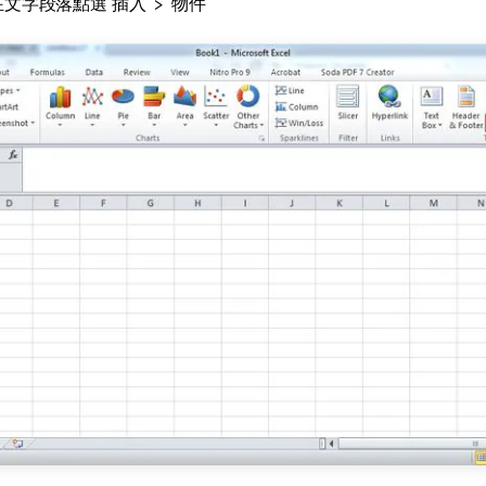
文字段落點選"插入" > "物件"