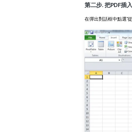
第二步. 把PDF插入
在彈出對話框中點選"從檔