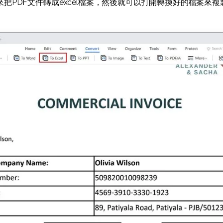
cel" 鍵來把PDF文件轉成excel檔案，然後就可以打開轉換好的檔