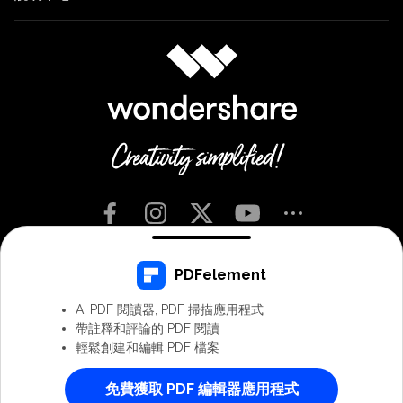
Chinese Traditional - 繁體中文
PDFelement
AI PDF 閱讀器, PDF 掃描應用程式
條款與細則
隱私權
Cookie 偏好設定
用戶協議
退款政策
帶註釋和評論的 PDF 閱讀
解除安裝
輕鬆創建和編輯 PDF 檔案
© 2026
Wondershare 版權所有。
免費獲取 PDF 編輯器應用程式
PDFelement - 全能PDF編輯器