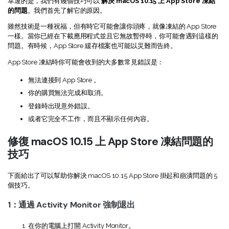
幸運的是，我們有幾個技巧可以
解決 macOS 10.15 上 App Store 凍結
Document Cloud
轉換 PDF
的問題
。我們首先了解它的原因。
新功能
PDF 知識
編輯 PDF
SDK
雖然技術是一種祝福，但有時它可能會讓你頭疼，就像凍結的 App Store
簽署 PDF 秘訣
折扣
一樣。當你已經在下載應用程式並且它無故暫停時，你可能會遇到這樣的
壓縮 PDF
PDFelement SDK
問題。有時候，App Store 緩存檔案也可能以災難而告終。
教學文章 - Mac 系统
升級至 9.0 版
App Store 凍結時你可能會收到的大多數常見錯誤是：
整理 PDF
教育界折扣
無法連接到 App Store 。
了解更多
專業使用者
你的購買無法完成和取消。
登錄時出現意外錯誤。
PDF 表單
更多內容
或者它完全不工作，而且不顯示任何內容。
簽署 PDF
免費 PDF 範本
修復 macOS 10.15 上 App Store 凍結問題的
保護 PDF
技巧
客戶故事
批次 PDF
下面給出了可以幫助你解決 macOS 10.15 App Store 掛起和崩潰問題的 5
個技巧。
PDF OCR
1：通過 Activity Monitor 強制退出
擷取 PDF 資料
在你的電腦上打開 Activity Monitor。