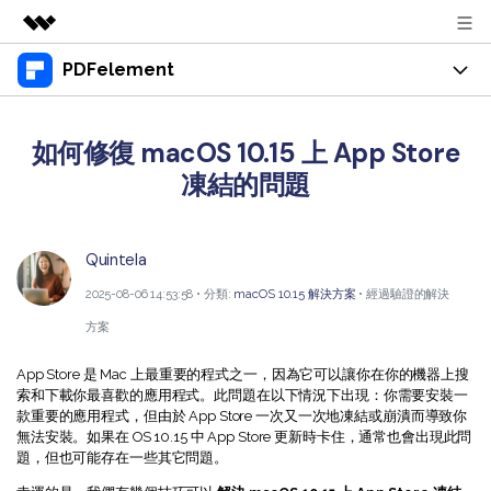
PDFelement
精選產品
AIGC 數位創意
產品
商務
實用工具
如何修復 macOS 10.15 上 App Store
總覽
桌面版
凍結的問題
功能
關於我們
解決方案
Windows 版 PDFelement
教育界使用者
資源
新聞中心
Quintela
Mac 版 PDFelement
閱讀 PDF
教學中心
支援
商店
2025-08-06 14:53:58 • 分類:
macOS 10.15 解決方案
• 經過驗證的解決
行動應用程式版
註釋 PDF
人氣名單
方案
支援文件
商業版
支援
iPhone/iPad 版 PDFelement
建立 PDF
商業秘訣
App Store 是 Mac 上最重要的程式之一，因為它可以讓你在你的機器上搜
索和下載你最喜歡的應用程式。此問題在以下情況下出現：你需要安裝一
影片教程
Android 版 PDFelement
合併 PDF
OCR PDF 秘訣
登入
款重要的應用程式，但由於 App Store 一次又一次地凍結或崩潰而導致你
無法安裝。如果在 OS 10.15 中 App Store 更新時卡住，通常也會出現此問
聯絡支援部門
PDF 表單解決方案
雲端版
個人使用者
題，但也可能存在一些其它問題。
技術規範
教學文章 - Windows 系统