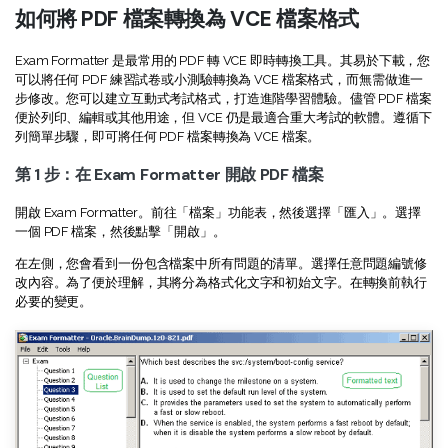
Document Cloud
轉換 PDF
如何將 PDF 檔案轉換為 VCE 檔案格式
新功能
PDF 知識
編輯 PDF
SDK
Exam Formatter 是最常用的 PDF 轉 VCE 即時轉換工具。其易於下載，您
簽署 PDF 秘訣
折扣
可以將任何 PDF 練習試卷或小測驗轉換為 VCE 檔案格式，而無需做進一
壓縮 PDF
PDFelement SDK
步修改。您可以建立互動式考試格式，打造進階學習體驗。儘管 PDF 檔案
教學文章 - Mac 系统
升級至 9.0 版
便於列印、編輯或其他用途，但 VCE 仍是最適合重大考試的軟體。遵循下
整理 PDF
列簡單步驟，即可將任何 PDF 檔案轉換為 VCE 檔案。
教育界折扣
了解更多
專業使用者
第 1 步：在 Exam Formatter 開啟 PDF 檔案
PDF 表單
開啟 Exam Formatter。前往「檔案」功能表，然後選擇「匯入」。選擇
更多內容
一個 PDF 檔案，然後點擊「開啟」。
簽署 PDF
免費 PDF 範本
在左側，您會看到一份包含檔案中所有問題的清單。選擇任意問題編號修
改內容。為了便於理解，其將分為格式化文字和初始文字。在轉換前執行
保護 PDF
客戶故事
必要的變更。
批次 PDF
PDF OCR
擷取 PDF 資料