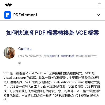
PDFelement
精選產品
AIGC 數位創意
產品
商務
實用工具
如何快速將 PDF 檔案轉換為 VCE 檔案
總覽
桌面版
功能
關於我們
解決方案
Windows 版 PDFelement
教育界使用者
Quintela
資源
新聞中心
Mac 版 PDFelement
2025-08-06 16:02:50 • 分類:
關於PDF 檔案的知識
• 經過驗證的解決方
閱讀 PDF
教學中心
支援
商店
案
行動應用程式版
註釋 PDF
人氣名單
支援文件
商業版
VCE 是一種透過 Visual CertExam 套件使用的主流檔案格式。VCE 是
支援
iPhone/iPad 版 PDFelement
建立 PDF
Visual CertExam 的縮寫。其為一個考試模擬器，主要用於證書程式或類
商業秘訣
似 IT 證書考試。VCE 檔案必須搭配 Visual Certification Exam 應用程式使
影片教程
Android 版 PDFelement
合併 PDF
OCR PDF 秘訣
用。VCE 是一個強大的工具，由 VCE 測試引擎、VCE 軟體及 VCE 檔案組
登入
成，可以輕鬆執行使用電腦進行的考試。除 IT 行業外，VCE 格式還用於許
聯絡支援部門
PDF 表單解決方案
多其他領域。本文將為您介紹一種將 PDF 檔案轉換為 VCE 檔案的簡便方
雲端版
個人使用者
法。
技術規範
教學文章 - Windows 系统