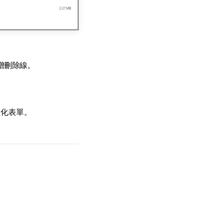
增刪除線。
人化表單。