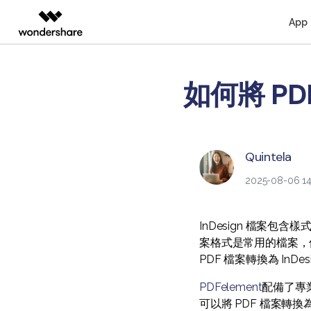
App
AIGC 數位創意
總覽
解決方案
桌面版
行動
如何將 PD
教育界使用者
教學中心
支援文件
個人
影片創意產品
圖表與圖像產品
PDF 解決
企業
Filmora
EdrawMax
PDFeleme
教育
Windows 版 PDFelement
人氣名單
閱讀 PDF
轉
完整的影片編輯工具。
輕鬆繪製圖表。
影片教程
合作夥伴
ToMoviee AI
EdrawMind
Mac 版 PDFelement
商業秘訣
Quintela
註釋 PDF
編
一站式 AI 創意工作室。
協作式心智圖工具。
聯絡支援部門
聯盟行銷
2025-08-06 14
UniConverter
OCR PDF 秘訣
建立 PDF
壓
高速媒體轉換工具。
Media.io
PDF 表單解決方案
合併 PDF
整
InDesign 檔案
AI 影片、圖片、音樂生成器。
案格式是常用的檔案，但
SelfyzAI
PDF 檔案轉換為 InD
AI 驅動的創意工具。
PDFelement
配備了專
可以將 PDF 檔案轉換為