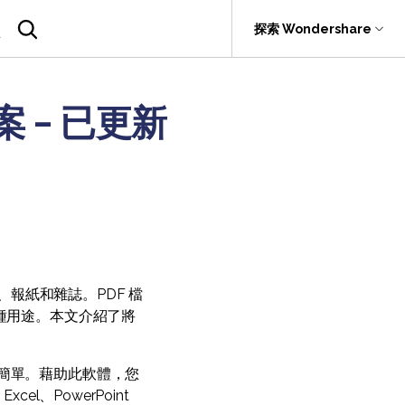
援
探索 Wondershare
具
關於 Wondershare
案 - 已更新
SDK
具產品
實用工具
企業
rit
Recoverit
關於我們
.0 版
F
PDF OCR
PDFelement SDK
救援。
新聞中心
折扣
擷取 PDF 資料
商店
AI PDF助理
支援
eSign（合法）
、報紙和雜誌。PDF 檔
於各種用途。本文介紹了將
常簡單。藉助此軟體，您
el、PowerPoint