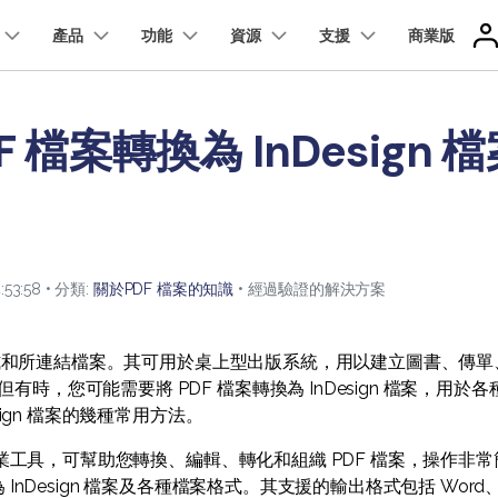
精選產品
產品
商務
功能
關於我們
資源
支援
商業版
新聞中心
商店
支
實用工
關於我們
應用程式版
F 檔案轉換為 InDesign 檔
我們的故事
使用者
專業使用者
雲端版
更多內容
折扣
方案
PDF 解決方案產品
圖表與圖像
影片創意
實用工
人才招募
nt
PDFelement
EdrawMind
Filmora
Recove
iPhone/iPad 版 PDFelement
教學文章 - Windows 系统
技術規範
升級至 9
換 PDF
PDF 表單
Document Cloud
免費 PD
PDF 建立與編輯工具。
遺失檔案
範本
聯絡我們
EdrawMax
UniConverter
PDFelement Cloud
Android 版 PDFelement
PDF 知識
新功能
教育界
輯 PDF
簽署 PDF
雲端文件管理。
客戶故事
:53:58 • 分類:
關於PDF 檔案的知識
• 經過驗證的解決方案
簽署 PDF 秘訣
縮 PDF
保護 PDF
教學文章 - Mac 系统
理 PDF
批次 PDF
包含樣式和所連結檔案。其可用於桌上型出版系統，用以建立圖書、傳單
有時，您可能需要將 PDF 檔案轉換為 InDesign 檔案，用
esign 檔案的幾種常用方法。
了解更多
業工具，可幫助您轉換、編輯、轉化和組織 PDF 檔案，操作非
查看所有產品
 InDesign 檔案及各種檔案格式。其支援的輸出格式包括 Word、Exc