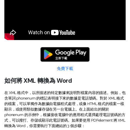
Document Cloud
轉換 PDF
新功能
PDF 知識
編輯 PDF
SDK
簽署 PDF 秘訣
折扣
壓縮 PDF
PDFelement SDK
教學文章 - Mac 系统
升級至 9.0 版
整理 PDF
教育界折扣
了解更多
專業使用者
PDF 表單
更多內容
免費下載
簽署 PDF
免費 PDF 範本
如何將 XML 轉換為 Word
保護 PDF
客戶故事
在 XML 格式中，以所描述的特定數據來說明對檔案內容的描述。例如，包
批次 PDF
含單詞 phonenum 的標記表明接下來的數據是電話號碼。對於 XML 格式
的檔案，可以單獨作為數據由電腦程式處理，或像 HTML 格式的檔案一樣
PDF OCR
顯示，或使用類似數據存儲在另一台電腦上。在上面給出的關於
phonenum 的示例中，根據接收電腦中的應用程式選擇處理電話號碼的方
擷取 PDF 資料
式，可以撥打、存儲或顯示此電話號碼。如果要使用 PDFelement 將 XML
轉換為 Word，你需要執行下面總結的 3 個步驟：