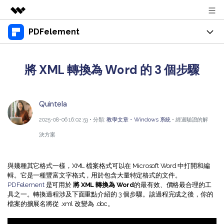
PDFelement
精選產品
AIGC 數位創意
產品
商務
實用工具
將 XML 轉換為 Word 的 3 個步驟
總覽
桌面版
功能
關於我們
解決方案
Windows 版 PDFelement
教育界使用者
Quintela
資源
新聞中心
Mac 版 PDFelement
2025-08-06 16:02:53 • 分類:
教學文章 - Windows 系統
• 經過驗證的解
閱讀 PDF
教學中心
支援
商店
決方案
行動應用程式版
註釋 PDF
人氣名單
支援文件
商業版
支援
iPhone/iPad 版 PDFelement
建立 PDF
與幾種其它格式一樣，XML 檔案格式可以在 Microsoft Word 中打開和編
商業秘訣
輯。它是一種豐富文字格式，用於包含大量特定格式的文件。
影片教程
Android 版 PDFelement
合併 PDF
OCR PDF 秘訣
PDFelement
是可用於
將 XML 轉換為 Word
的最有效、價格最合理的工
登入
具之一。轉換過程涉及下面重點介紹的 3 個步驟。該過程完成之後，你的
聯絡支援部門
PDF 表單解決方案
檔案的擴展名將從 .xml 改變為 .doc。
雲端版
個人使用者
技術規範
教學文章 - Windows 系统