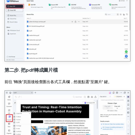
AI PDF助理
eSign（合法）
第二步. 把pdf轉成圖片檔
前往 "轉換"頁面後檢查匯出各式工具欄，然後點選"至圖片" 鍵。