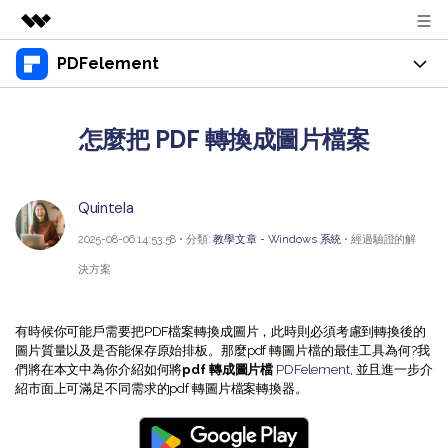
PDFelement
精選產品
AIGC 數位創意
產品
商務
實用工具
怎麼把 PDF 轉換成圖片檔案
總覽
桌面版
功能
關於我們
解決方案
Windows 版 PDFelement
教育界使用者
Quintela
資源
新聞中心
Mac 版 PDFelement
2025-08-06 14:53:58 • 分類:
教學文章 - Windows 系統
• 經過驗證的解
閱讀 PDF
教學中心
支援
商店
決方案
行動應用程式版
註釋 PDF
人氣名單
支援文件
商業版
支援
iPhone/iPad 版 PDFelement
建立 PDF
有時候你可能戶需要把PDF檔案轉換成圖片，此時則必須考慮到轉換後的
商業秘訣
圖片質量以及是否能保存原始排板。那麼pdf 轉圖片檔的最佳工具為何?我
影片教程
Android 版 PDFelement
合併 PDF
OCR PDF 秘訣
們將在本文中為你介紹如何將
pdf 轉成圖片檔
PDFelement
, 並且進一步介
登入
紹市面上可滿足不同需求的pdf 轉圖片檔案轉換器。
聯絡支援部門
PDF 表單解決方案
雲端版
個人使用者
技術規範
教學文章 - Windows 系统