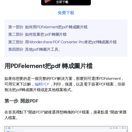
Document Cloud
轉換 PDF
新功能
PDF 知識
免費下載
編輯 PDF
SDK
簽署 PDF 秘訣
折扣
壓縮 PDF
PDFelement SDK
第一部分: 如何用PDFelement把pdf 轉成圖片檔
教學文章 - Mac 系统
升級至 9.0 版
第二部分: 如何批量把 pdf 轉圖片檔
整理 PDF
第三部分: 用Wondershare PDF Converter Pro來把pdf轉成圖片檔
教育界折扣
了解更多
第四部分: 其他pdf 轉圖片工具。
專業使用者
PDF 表單
用PDFelement把pdf 轉成圖片檔
更多內容
簽署 PDF
免費 PDF 範本
如果你想要的是一個完整的PDF解決方案，那麼則可選擇PDFelement，
可用它來下註解，
編輯PDF
，列印，保護，以及電子簽署PDF檔案，但卻
保護 PDF
客戶故事
無法把pdf轉成圖片檔或是其他檔案格式。
批次 PDF
第一步. 開啟PDF
PDF OCR
在首頁裡點下"開啟PDF"鍵後選擇想轉換的PDF檔案，接著點選 "開啟"來匯
入檔案。
擷取 PDF 資料