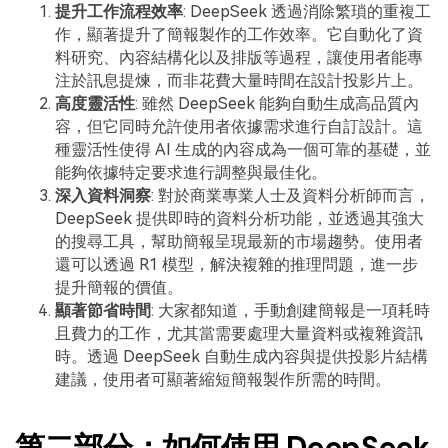
提升工作流程效率
: DeepSeek 透過消除繁瑣的重複工
作，顯著提升了簡報製作的工作效率。它自動化了資
料研究、內容結構化以及排版等過程，讓使用者能專
注於訊息提煉，而非花費大量時間在設計投影片上。
高度靈活性
: 雖然 DeepSeek 能夠自動生成高品質內
容，但它同時允許使用者依據需求進行自訂設計。這
種靈活性使得 AI 生成的內容成為一個可靠的基礎，並
能夠依據特定要求進行調整與最佳化。
深入資料洞察
: 對於商業專業人士及資料分析師而言，
DeepSeek 提供即時的資料分析功能，並透過其強大
的搜尋工具，幫助簡報呈現最新的市場趨勢。使用者
還可以透過 R1 模型，解決複雜的推理問題，進一步
提升簡報的價值。
顯著節省時間
: 大家都知道，手動創建簡報是一項耗時
且費力的工作，尤其當需要處理大量資料或複雜資訊
時。透過 DeepSeek 自動生成內容與提供投影片結構
建議，使用者可顯著縮短簡報製作所需的時間。
第二部分：如何使用 DeepSeek