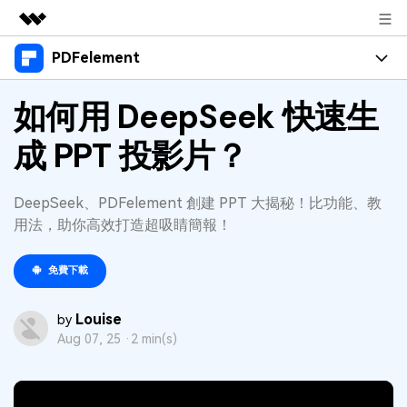
PDFelement
精選產品
AIGC 數位創意
產品
如何用 DeepSeek 快速生
商務
實用工具
總覽
成 PPT 投影片？
桌面版
功能
關於我們
解決方案
Windows 版 PDFelement
教育界使用者
資源
新聞中心
DeepSeek、PDFelement 創建 PPT 大揭秘！比功能、教
Mac 版 PDFelement
用法，助你高效打造超吸睛簡報！
閱讀 PDF
教學中心
支援
商店
行動應用程式版
註釋 PDF
人氣名單
免費下載
支援文件
商業版
支援
iPhone/iPad 版 PDFelement
建立 PDF
商業秘訣
Louise
by
影片教程
Android 版 PDFelement
合併 PDF
OCR PDF 秘訣
Aug 07, 25 ·
2 min(s)
登入
聯絡支援部門
PDF 表單解決方案
雲端版
個人使用者
技術規範
教學文章 - Windows 系统