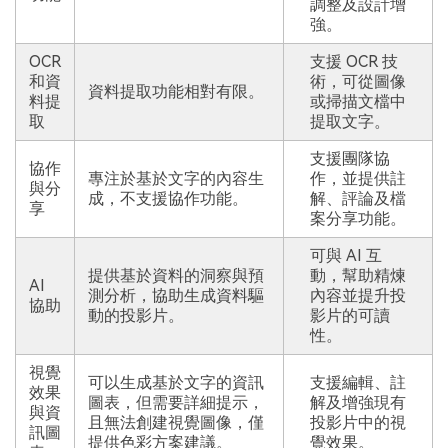
調整及設計增
強。
OCR
支援 OCR 技
和資
術，可從圖像
資料提取功能相對有限。
料提
或掃描文檔中
取
提取文字。
支援團隊協
協作
專注於基於文字的內容生
作，並提供註
與分
成，不支援協作功能。
解、評論及檔
享
案分享功能。
可與 AI 互
提供基於資料的洞察與預
動，幫助精煉
AI
測分析，協助生成資料驅
內容並提升投
協助
動的投影片。
影片的可讀
性。
視覺
可以生成基於文字的資訊
支援編輯、註
效果
圖表，但需要詳細提示，
解及增強現有
與資
且無法創建視覺圖像，僅
投影片中的視
訊圖
提供色彩方案建議。
覺效果。