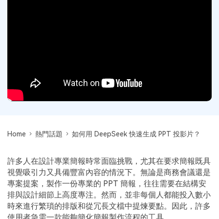
Document Cloud
轉換 PDF
新功能
PDF 知識
編輯 PDF
SDK
簽署 PDF 秘訣
折扣
壓縮 PDF
PDFelement SDK
教學文章 - Mac 系统
升級至 9.0 版
整理 PDF
教育界折扣
了解更多
專業使用者
PDF 表單
更多內容
簽署 PDF
免費 PDF 範本
Home
熱門話題
如何用 DeepSeek 快速生成 PPT 投影片？
保護 PDF
客戶故事
許多人在設計專業簡報時常面臨挑戰，尤其在要求簡報既具
批次 PDF
視覺吸引力又具備豐富內容的情況下。無論是商務會議還是
PDF OCR
專案提案，製作一份專業的 PPT 簡報，往往需要在結構安
排與設計細節上高度專注。然而，並非每個人都能投入數小
擷取 PDF 資料
時來進行繁瑣的排版和從冗長文檔中提煉要點。因此，許多
使用者急需一款能夠簡化簡報製作流程的工具。